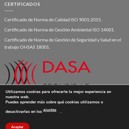
CERTIFICADOS
Certificado de Norma de Calidad ISO 9001:2015.
Certificado de Norma de Gestión Ambiental ISO 14001.
Certificado de Norma de Gestión de Seguridad y Salud en el
trabajo OHSAS 18001.
Utilizamos cookies para ofrecerte la mejor experiencia en
Dasa Seguridad
nuestra web.
Puedes aprender más sobre qué cookies utilizamos o
ajustes
desactivarlas en los
.
DASA Seguridad 2026 © -
Aviso Legal
-
Política de Privacidad
-
Aceptar
Política de Cookies